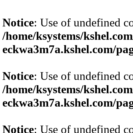
Notice
: Use of undefined co
/home/ksystems/kshel.com
eckwa3m7a.kshel.com/pag
Notice
: Use of undefined c
/home/ksystems/kshel.com
eckwa3m7a.kshel.com/pag
Notice
: Use of undefined c